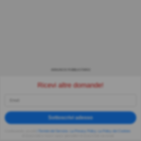
ANNUNCIO PUBBLICITARIO
Ricevi altre domande!
Sottoscrivi adesso
Continuando, accetti
i Termini del Servizio
,
La Privacy Policy
,
La Policy dei Cookies
di Quizzclub e ricevi i quizz giornalieri di QuizzClub via email