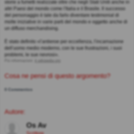
storie a fumetti realizzate oltre che negli Stati Uniti anche in
altri Paesi del mondo come l'Italia e il Brasile. Il successo
del personaggio è tale da farlo diventare testimonial di
molte iniziative in varie parti del mondo e oggetto anche di
un diffuso merchandising.
È stato definito «l'antieroe per eccellenza, l'incarnazione
dell'uomo medio moderno, con le sue frustrazioni, i suoi
problemi, le sue nevrosi».
Più informazioni:
it.wikipedia.org
Cosa ne pensi di questo argomento?
0 Commentos
Autore:
Os Av
Scrittore