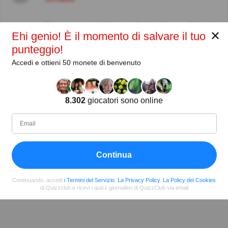
Da
Livello
Punteggio
Domande
✕
Ehi genio! È il momento di salvare il tuo
08/2019
93
429257
16002
punteggio!
Accedi e ottieni 50 monete di benvenuto
Condividi
su Facebook
8.302
giocatori sono online
Continua
Continuando, accetti
i Termini del Servizio
,
La Privacy Policy
,
La Policy dei Cookies
di Quizzclub e ricevi i quizz giornalieri di QuizzClub via email