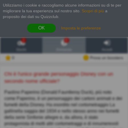
Utilizziamo i cookie e raccogliamo alcune informazioni su di te per
migliorare la tua esperienza sul nostro sito
.
Scopri di più
a
proposito dei dati su Quizzclub.
OK
Imposta le preferenze
1
6
Giochi
Domanda
Accedi
0
Prova un boosters
Chi è l'unico grande personaggio Disney con un
secondo nome ufficiale?
Paolino Paperino (Donald Fauntleroy Duck), più noto
come Paperino, è un personaggio dei cartoni animati e dei
fumetti della Disney. Ha esordito nel cortometraggio La
gallinella saggia del 1934 e nello stesso anno nei fumetti
della serie Sinfonie allegre e, da allora, è stato
protagonista di molti altri cortometraggi e di innumerevoli